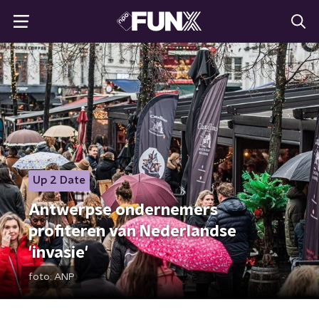
Up 2 Date
Antwerpse ondernemers
profiteren van Nederlandse
'invasie'
foto:
ANP