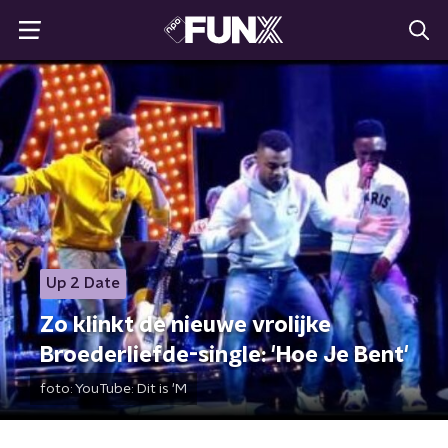
Up 2 Date
Zo klinkt de nieuwe vrolijke
Broederliefde-single: 'Hoe Je Bent'
foto:
YouTube: Dit is 'M