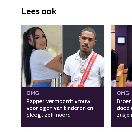
Lees ook
OMG
OMG
Rapper vermoordt vrouw
Broer
voor ogen van kinderen en
dood o
pleegt zelfmoord
zusje