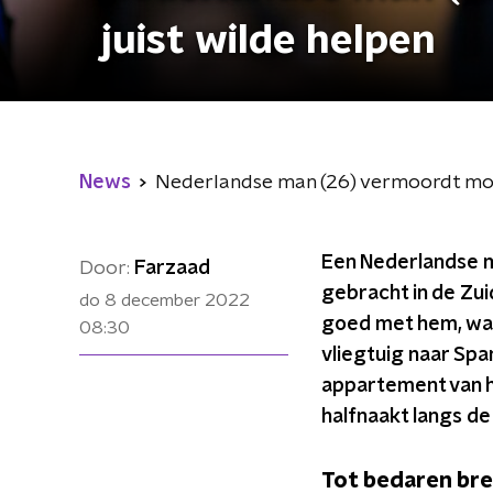
juist wilde helpen
News
Nederlandse man (26) vermoordt moed
Een Nederlandse m
Door:
Farzaad
gebracht in de Zuid
do 8 december 2022
goed met hem, waar
08:30
vliegtuig naar Sp
appartement van ha
halfnaakt langs de
Tot bedaren br