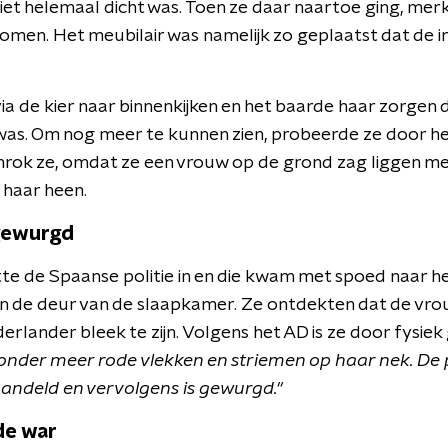
et helemaal dicht was. Toen ze daar naartoe ging, merk
 komen. Het meubilair was namelijk zo geplaatst dat de 
ia de kier naar binnenkijken en het baarde haar zorgen 
was. Om nog meer te kunnen zien, probeerde ze door het
ok ze, omdat ze een vrouw op de grond zag liggen me
 haar heen.
gewurgd
tte de Spaanse politie in en die kwam met spoed naar 
n de deur van de slaapkamer. Ze ontdekten dat de vro
rlander bleek te zijn. Volgens het AD is ze door fysie
nder meer rode vlekken en striemen op haar nek. De po
shandeld en vervolgens is gewurgd."
de war