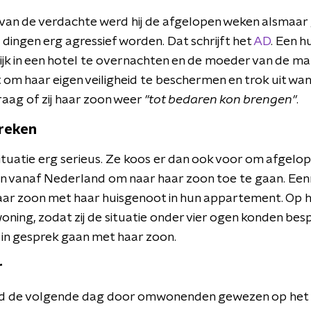
van de verdachte werd hij de afgelopen weken alsmaar
 dingen erg agressief worden. Dat schrijft het
AD
. Een h
lijk in een hotel te overnachten en de moeder van de man
dit om haar eigen veiligheid te beschermen en trok uit wa
aag of zij haar zoon weer
"tot bedaren kon brengen"
.
preken
tuatie erg serieus. Ze koos er dan ook voor om afgel
en vanaf Nederland om naar haar zoon toe te gaan. E
ar zoon met haar huisgenoot in hun appartement. Op h
ning, zodat zij de situatie onder vier ogen konden bes
st in gesprek gaan met haar zoon.
r
d de volgende dag door omwonenden gewezen op het f