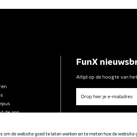
FunX nieuwsbr
Altijd op de hoogte van he
ren
es
mpus
d de app