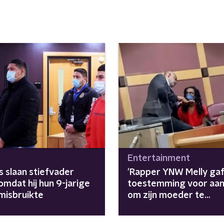
Entertainment
s slaan stiefvader
'Rapper YNW Melly ga
mdat hij hun 9-jarige
toestemming voor aan
 misbruikte
om zijn moeder te
vermoorden'