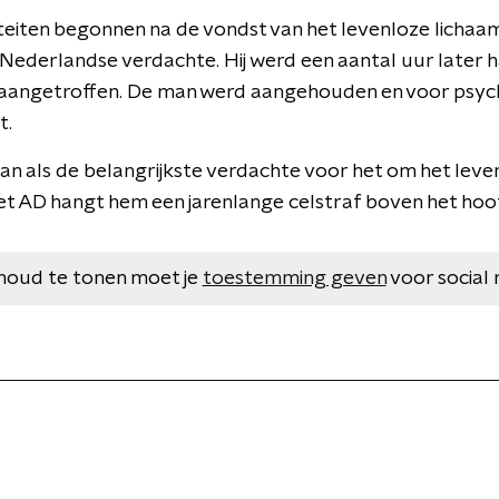
eiten begonnen na de vondst van het levenloze lichaa
Nederlandse verdachte. Hij werd een aantal uur later 
 aangetroffen. De man werd aangehouden en voor psyc
t.
man als de belangrijkste verdachte voor het om het leven
t AD hangt hem een jarenlange celstraf boven het hoo
houd te tonen moet je
toestemming geven
voor social 