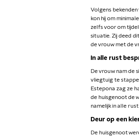
Volgens bekenden 
kon hij om minimale
zelfs voor om tijde
situatie. Zij deed 
de vrouw met de vr
In alle rust bes
De vrouw nam de si
vliegtuig te stapp
Estepona zag ze ha
de huisgenoot de wo
namelijk in alle ru
Deur op een kie
De huisgenoot wer