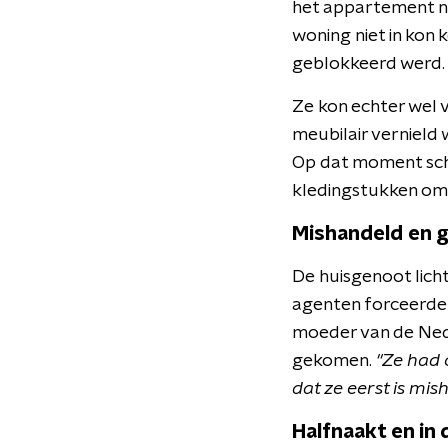
het appartement ni
woning niet in kon
geblokkeerd werd.
Ze kon echter wel v
meubilair vernield 
Op dat moment schr
kledingstukken om
Mishandeld en 
De huisgenoot lich
agenten forceerde
moeder van de Nede
gekomen.
"Ze had o
dat ze eerst is mi
Halfnaakt en in 