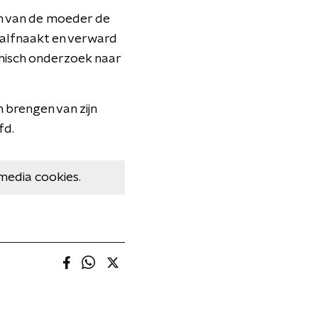
m van de moeder de
halfnaakt en verward
hisch onderzoek naar
 brengen van zijn
fd.
media cookies.