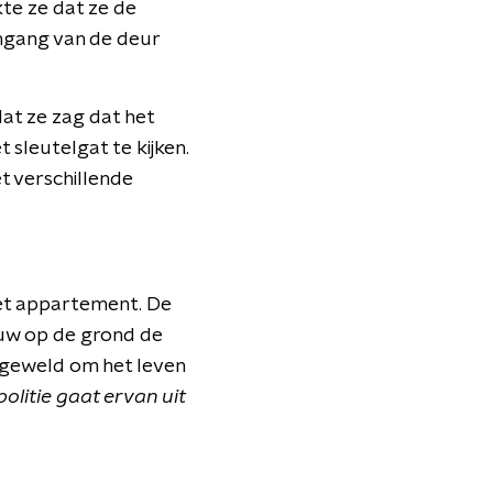
te ze dat ze de
ingang van de deur
dat ze zag dat het
 sleutelgat te kijken.
t verschillende
het appartement. De
uw op de grond de
k geweld om het leven
litie gaat ervan uit