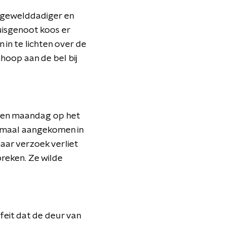
 gewelddadiger en
uisgenoot koos er
 in te lichten over de
nhoop aan de bel bij
open maandag op het
enmaal aangekomen in
aar verzoek verliet
preken. Ze wilde
eit dat de deur van