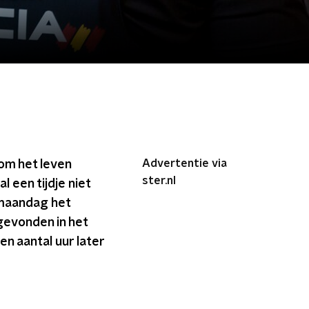
Advertentie via
om het leven
ster.nl
l een tijdje niet
 maandag het
gevonden in het
n aantal uur later