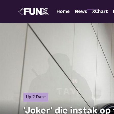
Home
News
XChart
Up 2 Date
'Joker' die instak op