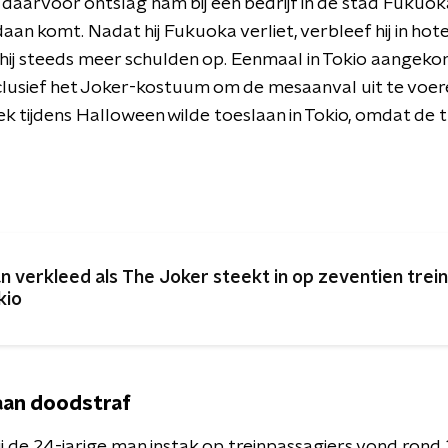
daarvoor ontslag nam bij een bedrijf in de stad Fukuoka
aan komt. Nadat hij Fukuoka verliet, verbleef hij in hote
ij steeds meer schulden op. Eenmaal in Tokio aangekome
lusief het Joker-kostuum om de mesaanval uit te voer
fiek tijdens Halloween wilde toeslaan in Tokio, omdat de 
n verkleed als The Joker steekt in op zeventien trein
kio
 aan doodstraf
j de 24-jarige man instak op treinpassagiers vond rond 