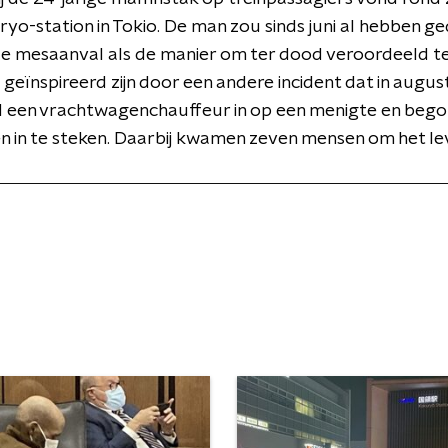
yo-station in Tokio. De man zou sinds juni al hebben g
de mesaanval als de manier om ter dood veroordeeld t
geïnspireerd zijn door een andere incident dat in augus
d een vrachtwagenchauffeur in op een menigte en begon
n in te steken. Daarbij kwamen zeven mensen om het le