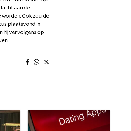
edacht aan de
e worden. Ook zou de
tus plaatsvond in
 hij vervolgens op
ven.