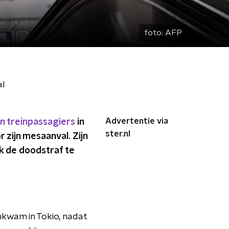
foto:
AFP
al
Advertentie via
en treinpassagiers
in
ster.nl
zijn mesaanval. Zijn
k de doodstraf te
kwam in Tokio, nadat