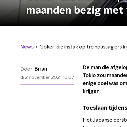
maanden bezig met 
News
'Joker' die instak op treinpassagier
De man die afgelo
Door:
Brian
Tokio zou maanden
di 2 november 2021
10:07
enige doel was om
krijgen.
Toeslaan tijden
Het Japanse pers