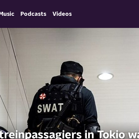
Music
Podcasts
Videos
 treinpassagiers in Tokio w