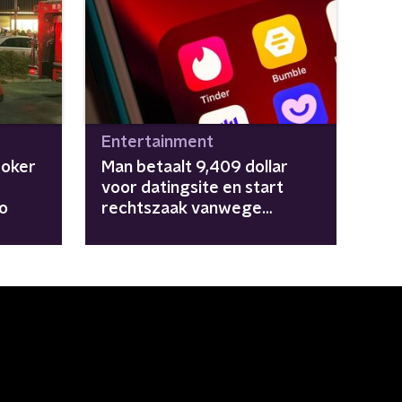
Entertainment
Joker
Man betaalt 9,409 dollar
voor datingsite en start
io
rechtszaak vanwege
gebrek aan
vrouwenprofielen