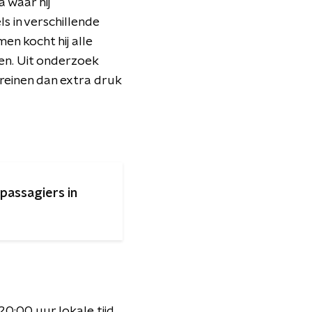
 waar hij
ls in verschillende
n kocht hij alle
en. Uit onderzoek
treinen dan extra druk
passagiers in
20:00 uur lokale tijd