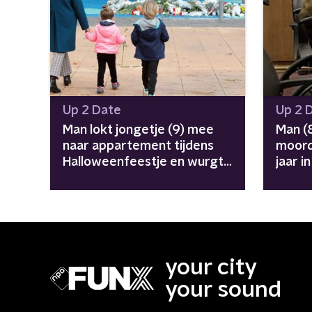
Up 2 Date
Up 2 
Man lokt jongetje (9) mee
Man (
naar appartement tijdens
moord
Halloweenfeestje en wurgt
jaar i
hem
your city
your sound