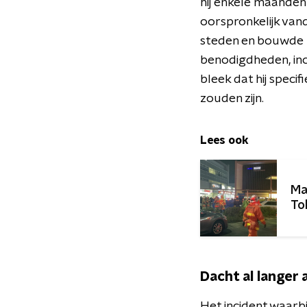
hij enkele maanden 
oorspronkelijk vand
steden en bouwde h
benodigdheden, inc
bleek dat hij speci
zouden zijn.
Lees ook
Ma
To
Dacht al langer
Het incident waarbi