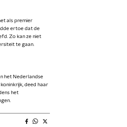
net als premier
eidde ertoe dat de
fd. Zo kan ze niet
siteit te gaan.
 van het Nederlandse
koninkrijk, deed haar
ijdens het
ngen.