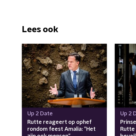
Lees ook
Up 2 Date
Up 2 
Rutte reageert op ophef
Prins
rondom feest Amalia: "Het
Rutte 