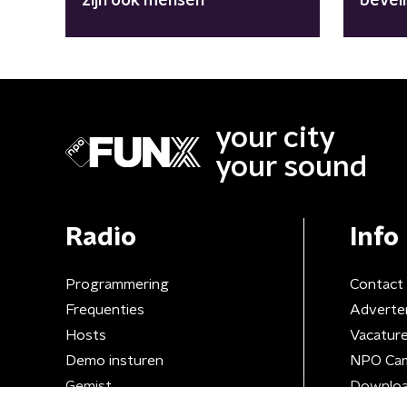
zijn ook mensen"
bevei
your city
your sound
Radio
Info
Programmering
Contact
Frequenties
Adverte
Hosts
Vacatur
Demo insturen
NPO Ca
Gemist
Downloa