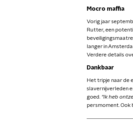
Mocro maffia
Vorig jaar septembe
Rutter, een potenti
beveiligingsmaatre
langer in Amsterda
Verdere details ov
Dankbaar
Het tripje naar de 
slavernijverleden e
goed.
"Ik heb ont
persmoment. Ook b