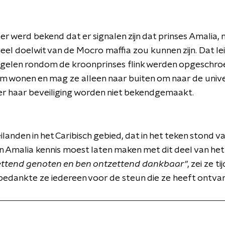
r werd bekend dat er signalen zijn dat prinses Amalia, 
eel doelwit van de Mocro maffia zou kunnen zijn. Dat l
gelen rondom de kroonprinses flink werden opgeschroe
m wonen en mag ze alleen naar buiten om naar de univer
er haar beveiliging worden niet bekendgemaakt.
eilanden in het Caribisch gebied, dat in het teken stond
n Amalia kennis moest laten maken met dit deel van het 
zettend genoten en ben ontzettend dankbaar"
, zei ze t
edankte ze iedereen voor de steun die ze heeft ontva