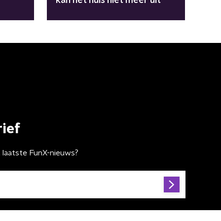
kan het huis niet meer uit"
ief
t laatste FunX-nieuws?