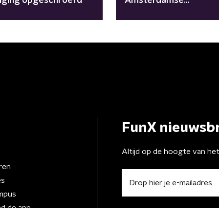
liging opgeschroefd
Amsterdamse
studentencorps
FunX nieuwsbr
Altijd op de hoogte van he
ren
es
mpus
d de app