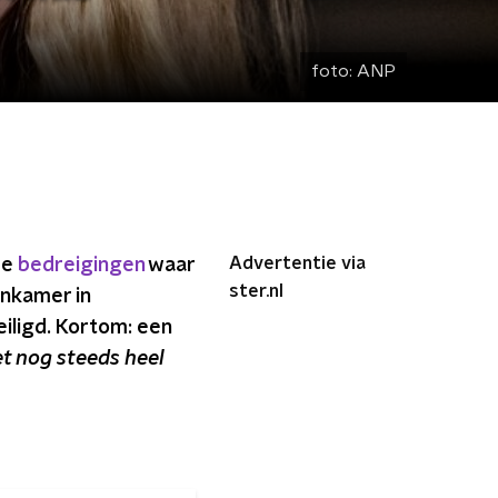
foto:
ANP
Advertentie via
de
bedreigingen
waar
ster.nl
enkamer in
iligd. Kortom: een
 het nog steeds heel