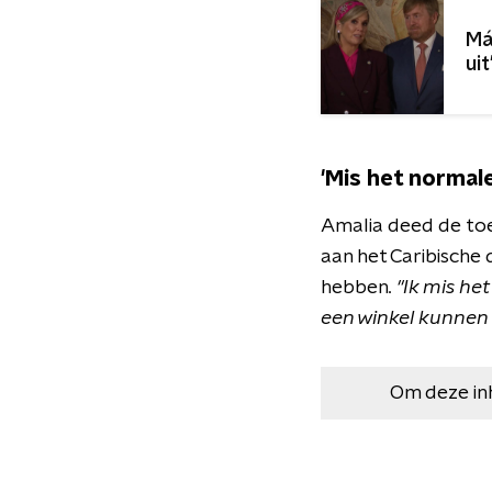
Má
uit
'Mis het normale
Amalia deed de toe
aan het Caribische 
hebben
. "Ik mis h
een winkel kunnen 
Om deze in