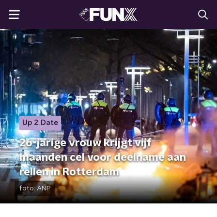
Up 2 Date
26-jarige vrouw krijgt vijf
maanden cel voor deelname aan
rellen in Rotterdam
foto:
ANP