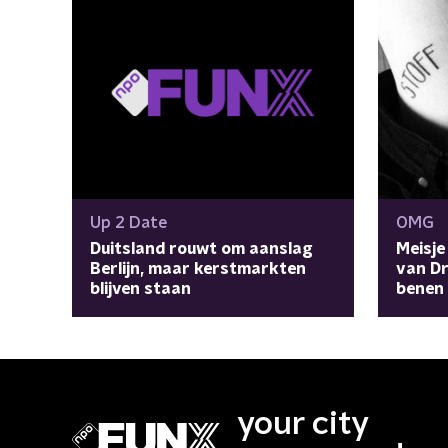
Up 2 Date
OMG
Duitsland rouwt om aanslag
Meisje
Berlijn, maar kerstmarkten
van Dr
blijven staan
benen
your city