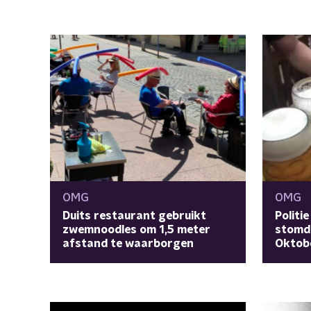
OMG
OMG
Duits restaurant gebruikt
Politi
zwemnoodles om 1,5 meter
stomd
afstand te waarborgen
Oktob