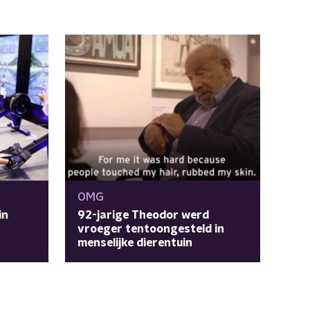
OMG
in
92-jarige Theodor werd
vroeger tentoongesteld in
menselijke dierentuin