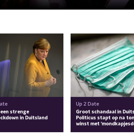
ate
Up 2 Date
geen strenge
Groot schandaal in Duit
ckdown in Duitsland
Politicus stapt op na to
winst met 'mondkapjesde