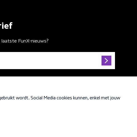
ief
t laatste FunX-nieuws?
Cookiebeleid