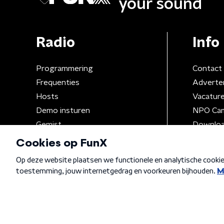
your sound
Radio
Info
Programmering
Contact
Frequenties
Adverte
Hosts
Vacatur
Demo insturen
NPO Ca
Gemist
Downloa
Algemene voorwaarden
Privacybeleid