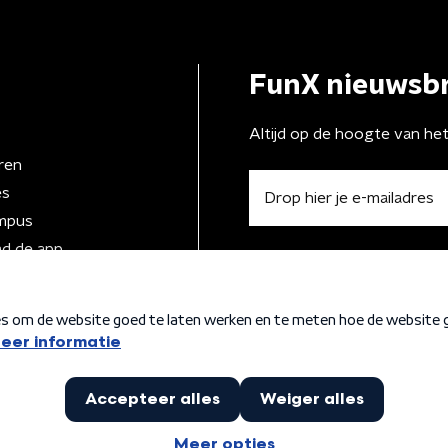
FunX nieuwsbr
Altijd op de hoogte van he
ren
es
mpus
d de app