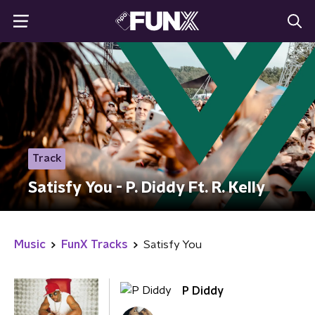
Track
Satisfy You - P. Diddy Ft. R. Kelly
Music
FunX Tracks
Satisfy You
P Diddy