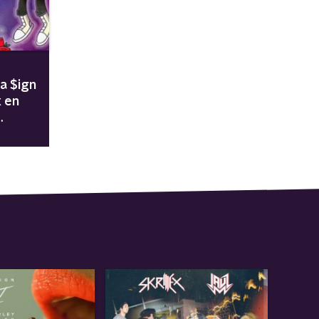
la $ign
x en