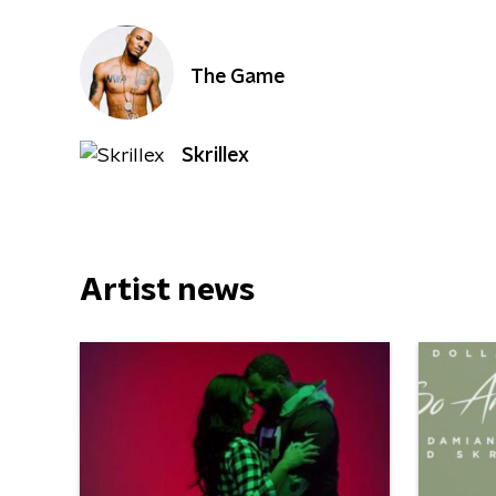
The Game
Skrillex
Artist news