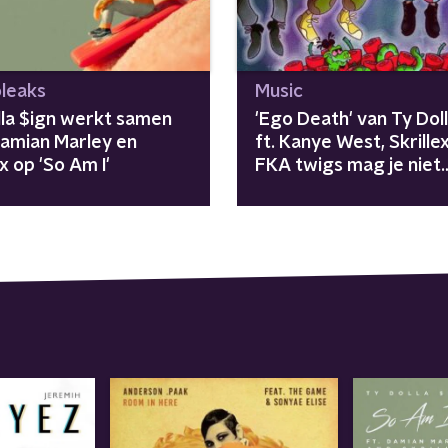
leaks
Music
lla $ign werkt samen
'Ego Death' van Ty Dol
amian Marley en
ft. Kanye West, Skrille
ex op 'So Am I'
FKA twigs mag je niet
missen