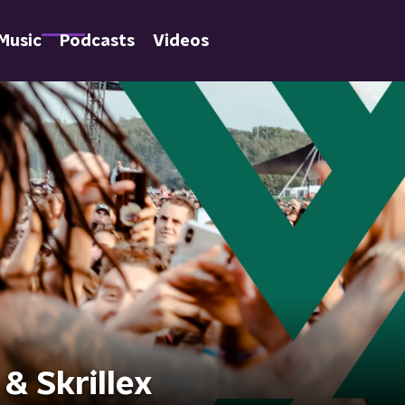
Music
Podcasts
Videos
& Skrillex