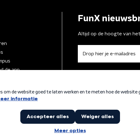
FunX nieuwsbr
Altijd op de hoogte van he
ren
es
mpus
d de app