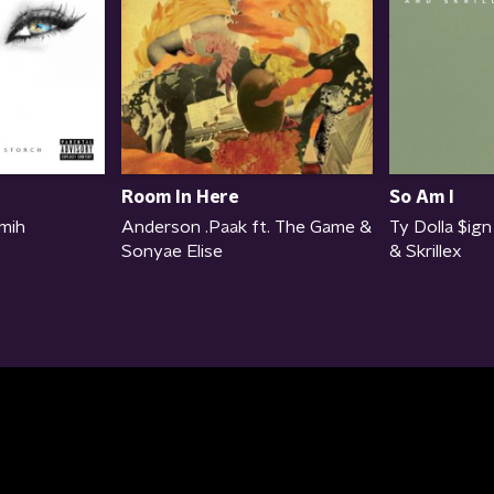
Room In Here
So Am I
mih
Anderson .Paak ft. The Game &
Ty Dolla $ign
Sonyae Elise
& Skrillex