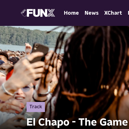
Home
News
XChart
Track
El Chapo - The Game 