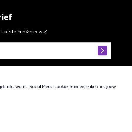
ief
t laatste FunX-nieuws?
Cookiebeleid