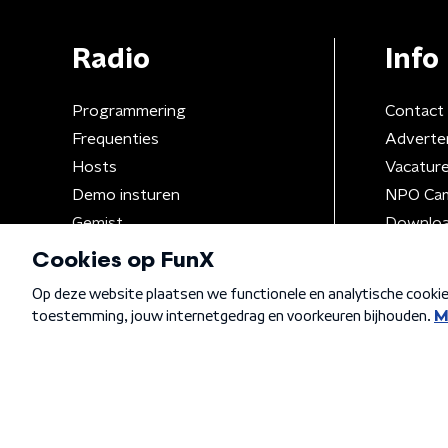
Radio
Info
Programmering
Contact
Frequenties
Adverte
Hosts
Vacatur
Demo insturen
NPO Ca
Gemist
Downloa
Algemene voorwaarden
Privacybeleid