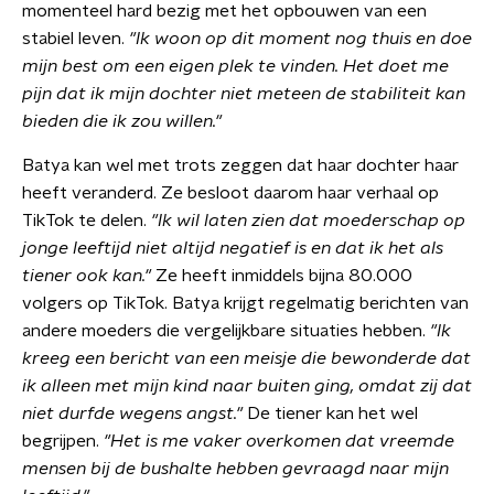
momenteel hard bezig met het opbouwen van een
stabiel leven.
"
Ik woon op dit moment nog thuis en doe
mijn best om een eigen plek te vinden. Het doet me
pijn dat ik mijn dochter niet meteen de stabiliteit kan
bieden die ik zou willen
."
Batya kan wel met trots zeggen dat haar dochter haar
heeft veranderd. Ze besloot daarom haar verhaal op
TikTok te delen.
"
I
k wil laten zien dat moederschap op
jonge leeftijd niet altijd negatief is en dat ik het als
tiener ook kan."
Ze heeft inmiddels bijna 80.000
volgers op TikTok. Batya krijgt regelmatig berichten van
andere moeders die vergelijkbare situaties hebben.
"Ik
kreeg een bericht van een meisje die bewonderde dat
ik alleen met mijn kind naar buiten ging, omdat zij dat
niet durfde wegens angst."
De tiener kan het wel
begrijpen.
"
Het is me vaker overkomen dat vreemde
mensen bij de bushalte hebben gevraagd naar mijn