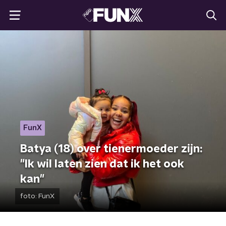
FunX
Batya (18) over tienermoeder zijn:
"Ik wil laten zien dat ik het ook
kan"
foto:
FunX