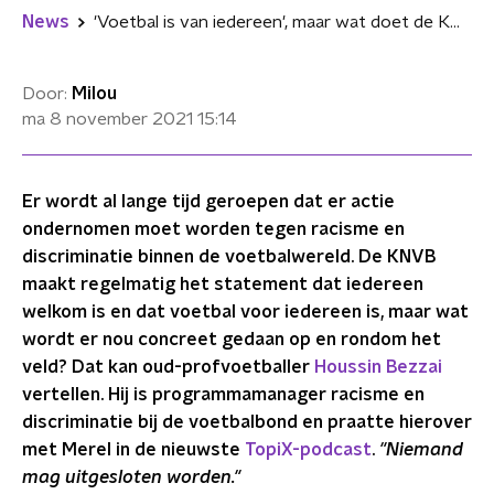
News
'Voetbal is van iedereen', maar wat doet de KNVB écht tegen racisme?
Door:
Milou
ma 8 november 2021
15:14
Er wordt al lange tijd geroepen dat er actie
ondernomen moet worden tegen racisme en
discriminatie binnen de voetbalwereld. De KNVB
maakt regelmatig het statement dat iedereen
welkom is en dat voetbal voor iedereen is, maar wat
wordt er nou concreet gedaan op en rondom het
veld? Dat kan oud-profvoetballer
Houssin Bezzai
vertellen. Hij is programmamanager racisme en
discriminatie bij de voetbalbond en praatte hierover
met Merel in de nieuwste
TopiX-podcast
.
"Niemand
mag uitgesloten worden."