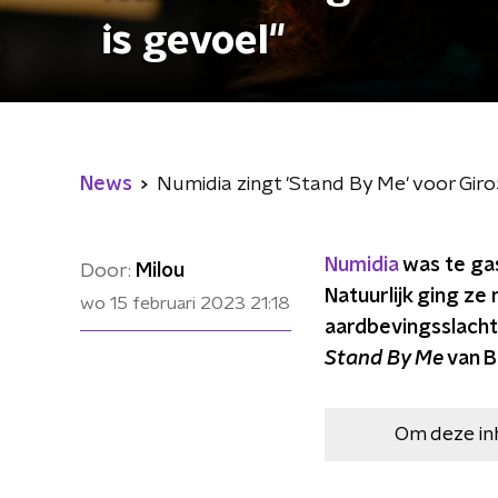
is gevoel"
News
Numidia zingt 'Stand By Me' voor Giro
Numidia
was te gas
Door:
Milou
Natuurlijk ging ze
wo 15 februari 2023
21:18
aardbevingsslachto
Stand By Me
van B
Om deze in