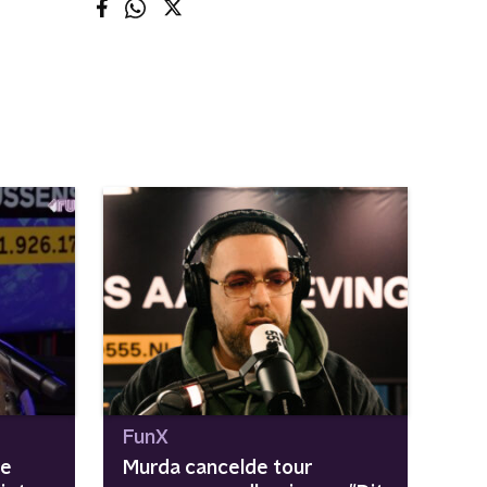
FunX
ne
Murda cancelde tour