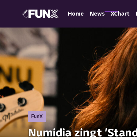
Home
News
XChart
FunX
Numidia zingt 'Stan