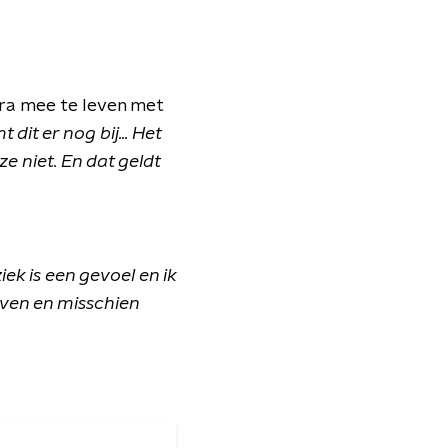
tra mee te leven met
 dit er nog bij... Het
e niet. En dat geldt
ek is een gevoel en ik
even en misschien