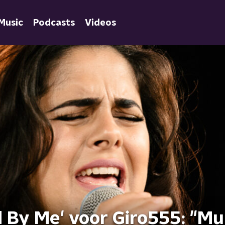
Music
Podcasts
Videos
d By Me' voor Giro555: "Mu