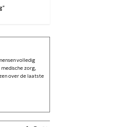
ig"
 mensen volledig
 medische zorg,
ezen over de laatste