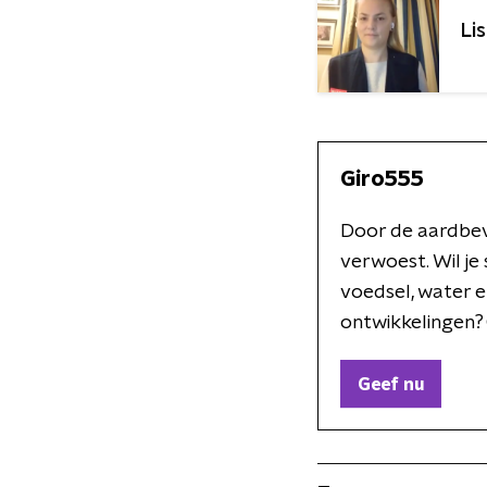
Lis
Giro555
Door de aardbevi
verwoest. Wil j
voedsel, water 
ontwikkelingen?
Geef nu