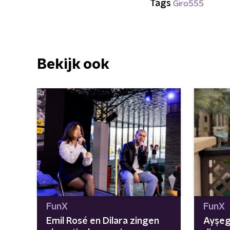
Tags
Giro555
Bekijk ook
FunX
FunX
Emil Rosé en Dilara zingen
Ayşeg