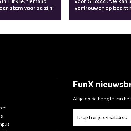
 in Turkije: "Iemand
voor Giro555: "Je kan n
een stem voor ze zijn"
vertrouwen op bezitti
FunX nieuwsbr
Altijd op de hoogte van he
ren
es
mpus