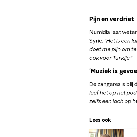
Pijn en verdriet
Numidia laat weten
Syrië.
"Het is een la
doet me pijn om te 
ook voor Turkije."
'Muziek is gevoe
De zangeres is blij
leef het op het po
zelfs een lach op h
Lees ook