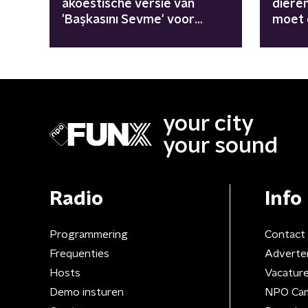
akoestische versie van
dieren
'Başkasını Sevme' voor
moet 
Giro555
your city
your sound
Radio
Info
Programmering
Contact
Frequenties
Adverte
Hosts
Vacatur
Demo insturen
NPO Ca