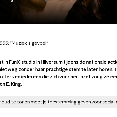
555: "Muziek is gevoel"
t in FunX-studio in Hilversum tijdens de nationale act
 niet weg zonder haar prachtige stem te laten horen. T
ffers en iedereen die zich voor hen inzet zong ze een
en E. King.
houd te tonen moet je
toestemming geven
voor social 