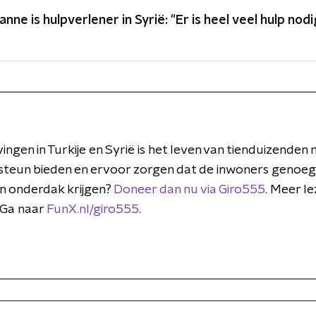
anne is hulpverlener in Syrië: "Er is heel veel hulp nod
ngen in Turkije en Syrië is het leven van tienduizenden
e steun bieden en ervoor zorgen dat de inwoners genoeg
en onderdak krijgen?
Doneer dan nu via Giro555
. Meer l
 Ga naar
FunX.nl/giro555
.