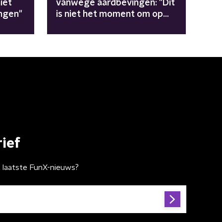
iet
vanwege aardbevingen: "Dit
ngen"
is niet het moment om op
stage te staan"
ief
t laatste FunX-nieuws?