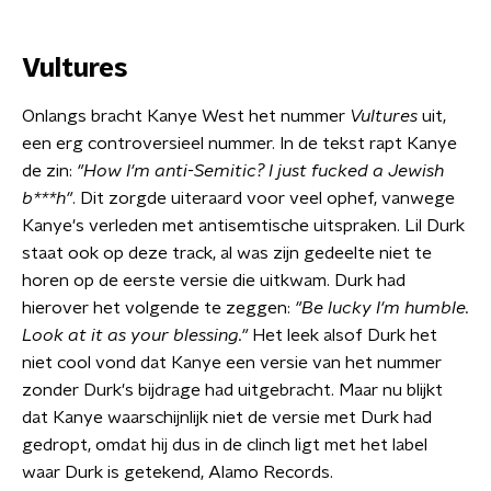
Vultures
Onlangs bracht Kanye West het nummer
Vultures
uit,
een erg controversieel nummer. In de tekst rapt Kanye
de zin:
"How I'm anti-Semitic? I just fucked a Jewish
b***h"
. Dit zorgde uiteraard voor veel ophef, vanwege
Kanye's verleden met antisemtische uitspraken. Lil Durk
staat ook op deze track, al was zijn gedeelte niet te
horen op de eerste versie die uitkwam. Durk had
hierover het volgende te zeggen:
"Be lucky I'm humble.
Look at it as your blessing."
Het leek alsof Durk het
niet cool vond dat Kanye een versie van het nummer
zonder Durk's bijdrage had uitgebracht. Maar nu blijkt
dat Kanye waarschijnlijk niet de versie met Durk had
gedropt, omdat hij dus in de clinch ligt met het label
waar Durk is getekend, Alamo Records.