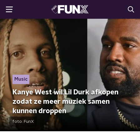
Music
Kanye West wil Lil Durk afkopen
zodat ze meer muziek samen
kunnen droppen
foto:
FunX