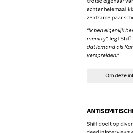
trotse eigenaar van
echter helemaal kla
zeldzame paar schoe
"Ik ben eigenlijk h
mening"
, legt Shif
dat iemand als Kan
verspreiden."
Om deze in
ANTISEMITISCH
Shiff doelt op dive
deed in interviews 