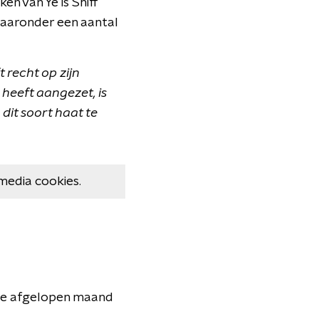
n van Ye is Shiff
 waaronder een aantal
 recht op zijn
heeft aangezet, is
dit soort haat te
media cookies.
n de afgelopen maand