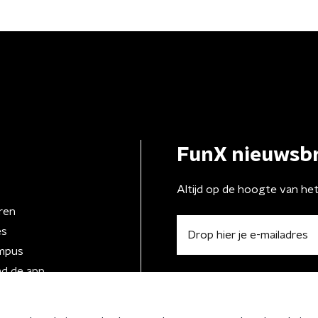
FunX nieuwsbr
Altijd op de hoogte van he
ren
es
mpus
d de app