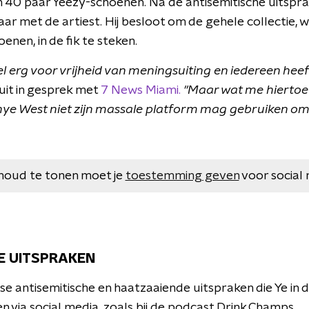
 40 paar Yeezy-schoenen. Na de antisemitische uitsprake
ar met de artiest. Hij besloot om de gehele collectie,
nen, in de fik te steken.
eel erg voor vrijheid van meningsuiting en iedereen heeft
f uit in gesprek met
7 News Miami.
"M
aar wat me hiertoe 
ye West niet zijn massale platform mag gebruiken om 
houd te tonen moet je
toestemming geven
voor social 
E UITSPRAKEN
rse antisemitische en haatzaaiende uitspraken die Ye i
en via social media, zoals bij de podcast Drink Champs.