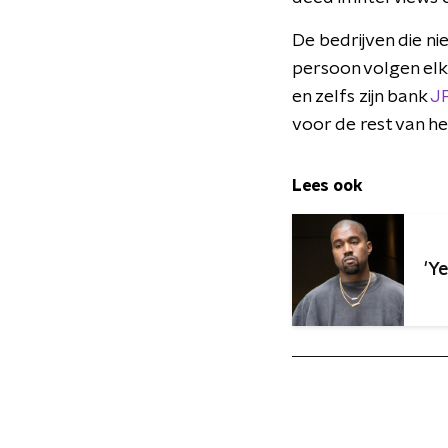
De bedrijven die n
persoon volgen elk
en zelfs zijn bank
J
voor de rest van he
Lees ook
'Y