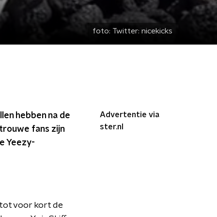
foto:
Twitter: nicekicks
Advertentie via
llen hebben na de
ster.nl
 trouwe fans zijn
le Yeezy-
 tot voor kort de