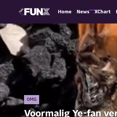
Home
News
XChart
OMG
Voormalig Ye-fan ver