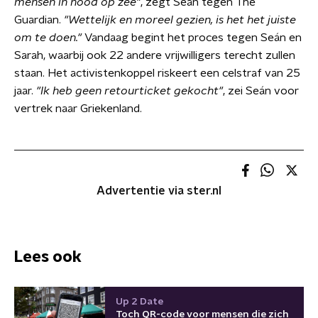
mensen in nood op zee"
, zegt Seán tegen The
Guardian.
"Wettelijk en moreel gezien, is het het juiste
om te doen."
Vandaag begint het proces tegen Seán en
Sarah, waarbij ook 22 andere vrijwilligers terecht zullen
staan. Het activistenkoppel riskeert een celstraf van 25
jaar.
"
Ik heb geen retourticket gekocht"
, zei Seán voor
vertrek naar Griekenland.
Advertentie via ster.nl
Lees ook
Up 2 Date
Toch QR-code voor mensen die zich