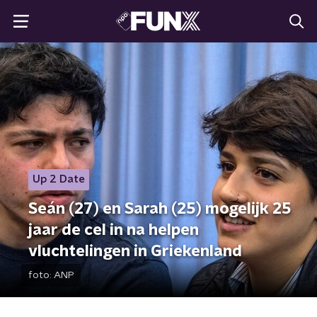
Up 2 Date
Seán (27) en Sarah (25) mogelijk 25
jaar de cel in na helpen
vluchtelingen in Griekenland
foto:
ANP