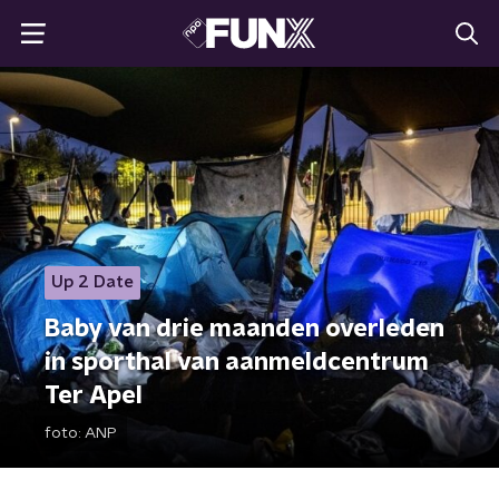
Up 2 Date
Baby van drie maanden overleden
in sporthal van aanmeldcentrum
Ter Apel
foto:
ANP