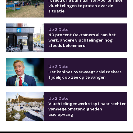
Ik reed drie uur naar Ter Apel om met
vluchtelingen te praten over de
situatie
Up 2 Date
40 procent Oekraïners al aan het
werk, andere vluchtelingen nog
steeds belemmerd
Up 2 Date
Het kabinet overweegt asielzoekers
tijdelijk op zee op te vangen
Up 2 Date
Vluchtelingenwerk stapt naar rechter
vanwege omstandigheden
asielopvang