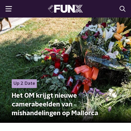
Up 2 Date
Het OM krijgt nieuwe
camerabeelden van
mishandelingen op Mallorca