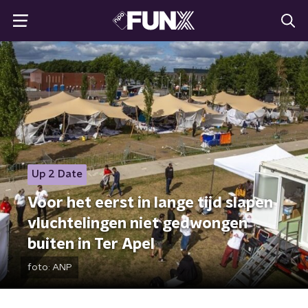
Up 2 Date
Voor het eerst in lange tijd slapen
vluchtelingen niet gedwongen
buiten in Ter Apel
foto:
ANP