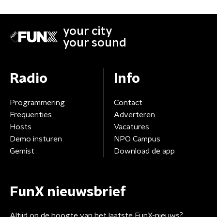
your city
your sound
Radio
Info
Programmering
Contact
Frequenties
Adverteren
Hosts
Vacatures
Demo insturen
NPO Campus
Gemist
Download de app
FunX nieuwsbrief
Altijd op de hoogte van het laatste FunX-nieuws?