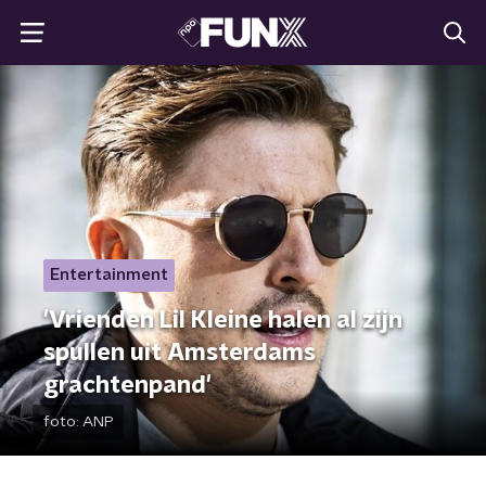
Entertainment
'Vrienden Lil Kleine halen al zijn
spullen uit Amsterdams
grachtenpand'
foto:
ANP