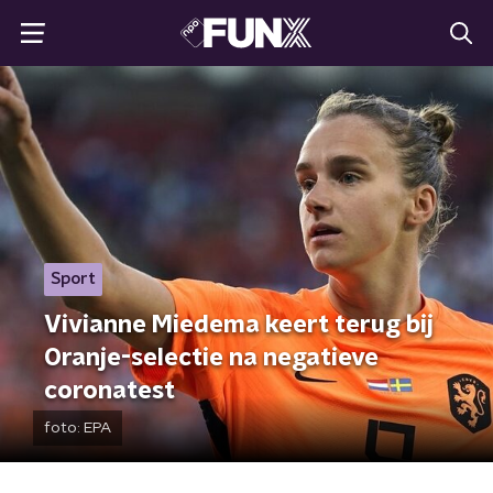
Sport
Vivianne Miedema keert terug bij
Oranje-selectie na negatieve
coronatest
foto:
EPA