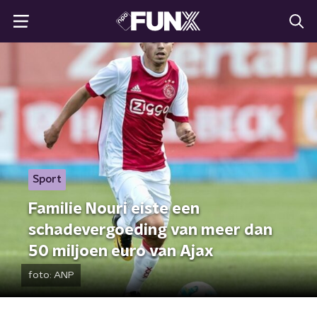
Sport
Familie Nouri eiste een
schadevergoeding van meer dan
50 miljoen euro van Ajax
foto:
ANP