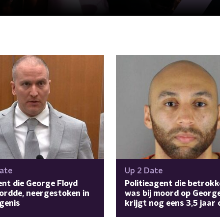
ate
Up 2 Date
nt die George Floyd
Politieagent die betrok
rdde, neergestoken in
was bij moord op George
genis
krijgt nog eens 3,5 jaar 