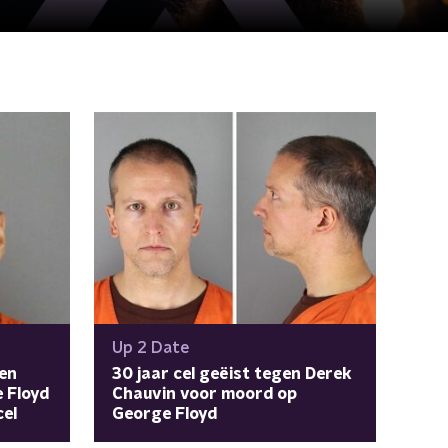
Up 2 Date
ken
30 jaar cel geëist tegen Derek
 Floyd
Chauvin voor moord op
cel
George Floyd