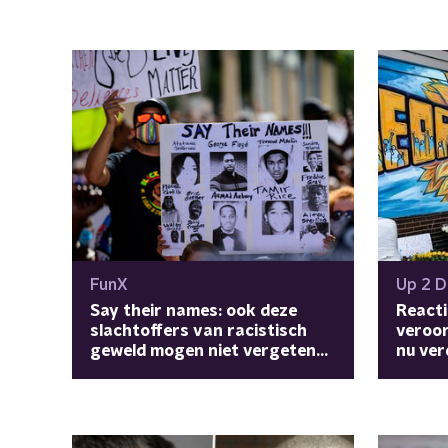
FunX
Up 2 D
Say their names: ook deze
Reacti
slachtoffers van racistisch
veroor
geweld mogen niet vergeten
nu ver
worden