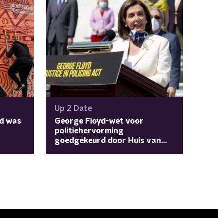
Up 2 Date
d was
George Floyd-wet voor
politiehervorming
goedgekeurd door Huis van
Afgevaardigden VS