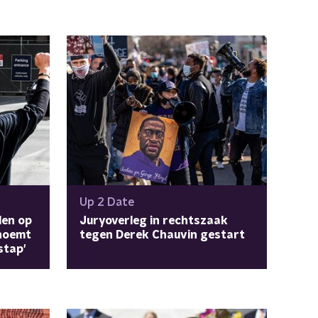
Up 2 Date
den op
Juryoverleg in rechtszaak
 noemt
tegen Derek Chauvin gestart
stap'