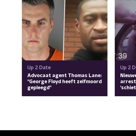
Up 2 Date
Up 2 D
Advocaat agent Thomas Lane:
Nieuw
"George Floyd heeft zelfmoord
arrest
gepleegd"
'schiet