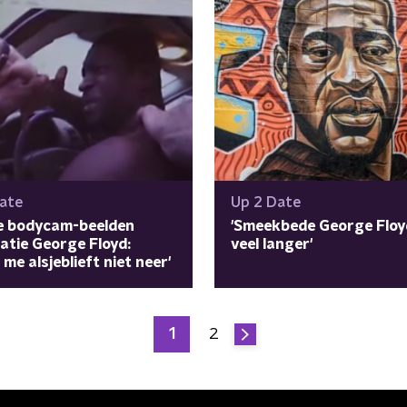
ate
Up 2 Date
e bodycam-beelden
'Smeekbede George Floy
atie George Floyd:
veel langer'
 me alsjeblieft niet neer'
1
2