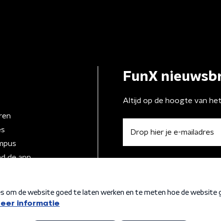
FunX nieuwsbr
Altijd op de hoogte van he
ren
es
mpus
d de app