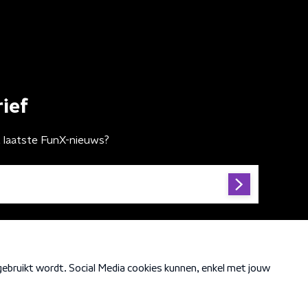
ief
t laatste FunX-nieuws?
Cookiebeleid