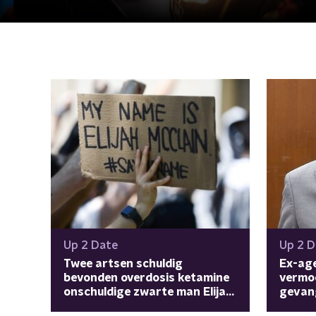
Up 2 Date
Up 2 D
Twee artsen schuldig
Ex-age
bevonden overdosis ketamine
vermoo
onschuldige zwarte man Elijah
gevan
McClain