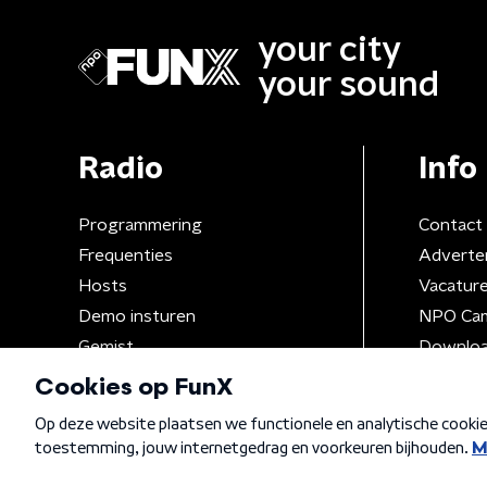
your city
your sound
Radio
Info
Programmering
Contact
Frequenties
Adverte
Hosts
Vacatur
Demo insturen
NPO Ca
Gemist
Downloa
Algemene voorwaarden
Privacybeleid